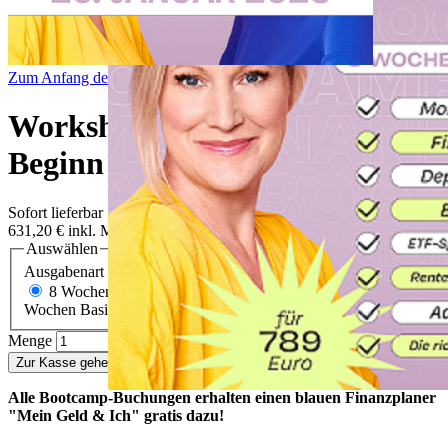
Zum Anfang der Bildergalerie springen
Workshop "Finanz Bootcamp"
Beginn 20.01.2025
Sofort lieferbar
631,20 €
inkl. MwSt.
Auswählen
Ausgabenart
8 Wochen Basis + Add-on
631,20 €
Sofort lieferbar
6
Wochen Basis-Bootcamp
559,20 €
Sofort lieferbar
Menge
Zur Kasse gehen
Alle Bootcamp-Buchungen erhalten einen blauen Finanzplaner
"Mein Geld & Ich" gratis dazu!