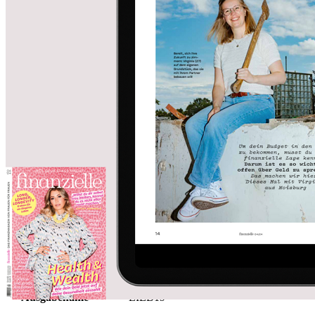
Zum Anfang der Bildergalerie springen
Ich und mein Geld:
Schneidermeisterin
Sofort lieferbar
0,99 €
inkl. MwSt.
Menge
Zur Kasse gehen
Mehr Informationen
Mehr Informationen
Ausgabename
LIEB19